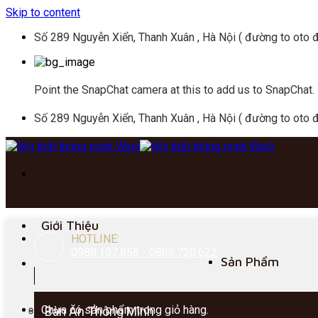
Skip to content
Số 289 Nguyễn Xiển, Thanh Xuân , Hà Nội ( đường to oto đ
Point the SnapChat camera at this to add us to SnapChat.
Số 289 Nguyễn Xiển, Thanh Xuân , Hà Nội ( đường to oto đ
Giới Thiệu
HOTLINE:
0988.197.858 - 0866.720.622
Sản Phẩm
Chưa có sản phẩm trong giỏ hàng.
Bàn Ăn Thông Minh