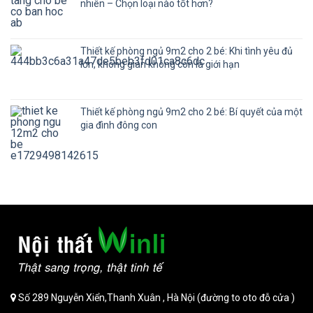
nhiên – Chọn loại nào tốt hơn?
Thiết kế phòng ngủ 9m2 cho 2 bé: Khi tình yêu đủ
lớn, không gian không còn là giới hạn
Thiết kế phòng ngủ 9m2 cho 2 bé: Bí quyết của một
gia đình đông con
Số 289 Nguyễn Xiển,Thanh Xuân , Hà Nội (đường to oto đỗ cửa )