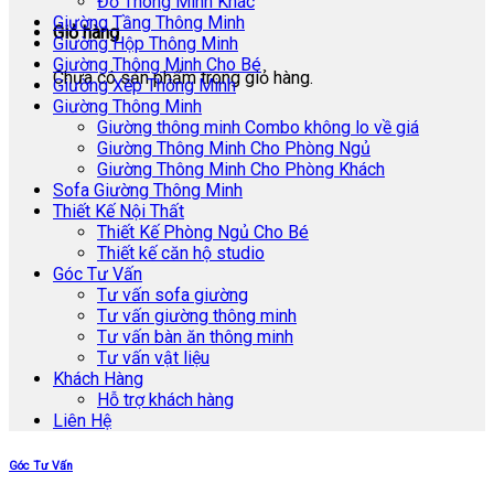
Đồ Thông Minh Khác
Giường Tầng Thông Minh
Giỏ hàng
Giường Hộp Thông Minh
Giường Thông Minh Cho Bé
Chưa có sản phẩm trong giỏ hàng.
Giường Xếp Thông Minh
Giường Thông Minh
Giường thông minh Combo không lo về giá
Giường Thông Minh Cho Phòng Ngủ
Giường Thông Minh Cho Phòng Khách
Sofa Giường Thông Minh
Thiết Kế Nội Thất
Thiết Kế Phòng Ngủ Cho Bé
Thiết kế căn hộ studio
Góc Tư Vấn
Tư vấn sofa giường
Tư vấn giường thông minh
Tư vấn bàn ăn thông minh
Tư vấn vật liệu
Khách Hàng
Hỗ trợ khách hàng
Liên Hệ
Góc Tư Vấn