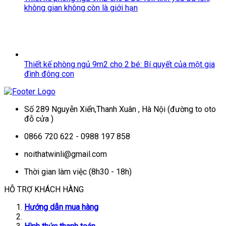
không gian không còn là giới hạn
Thiết kế phòng ngủ 9m2 cho 2 bé: Bí quyết của một gia
đình đông con
Số 289 Nguyễn Xiển,Thanh Xuân , Hà Nội (đường to oto
đỗ cửa )
0866 720 622 - 0988 197 858
noithatwinli@gmail.com
Thời gian làm việc (8h30 - 18h)
HỖ TRỢ KHÁCH HÀNG
Hướng dẫn mua hàng