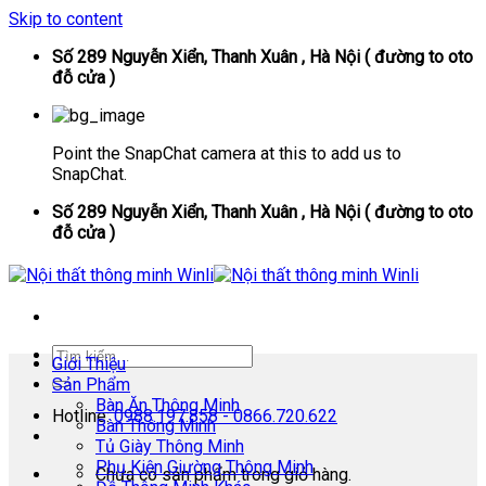
Skip to content
Số 289 Nguyễn Xiển, Thanh Xuân , Hà Nội ( đường to oto
đỗ cửa )
Point the SnapChat camera at this to add us to
SnapChat.
Số 289 Nguyễn Xiển, Thanh Xuân , Hà Nội ( đường to oto
đỗ cửa )
Giới Thiệu
Sản Phẩm
Bàn Ăn Thông Minh
Hotline:
0988.197.858 - 0866.720.622
Bàn Thông Minh
Tủ Giày Thông Minh
Phụ Kiện Giường Thông Minh
Chưa có sản phẩm trong giỏ hàng.