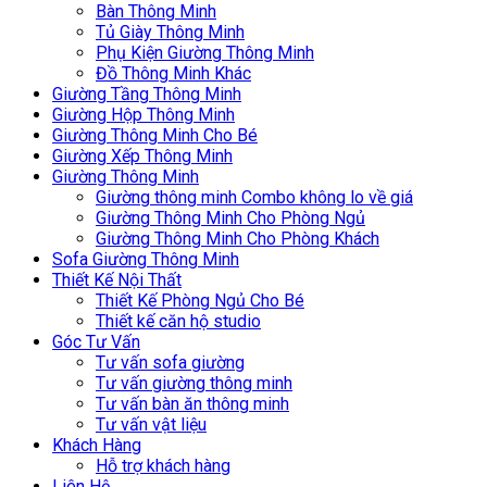
Bàn Thông Minh
Tủ Giày Thông Minh
Phụ Kiện Giường Thông Minh
Đồ Thông Minh Khác
Giường Tầng Thông Minh
Giường Hộp Thông Minh
Giường Thông Minh Cho Bé
Giường Xếp Thông Minh
Giường Thông Minh
Giường thông minh Combo không lo về giá
Giường Thông Minh Cho Phòng Ngủ
Giường Thông Minh Cho Phòng Khách
Sofa Giường Thông Minh
Thiết Kế Nội Thất
Thiết Kế Phòng Ngủ Cho Bé
Thiết kế căn hộ studio
Góc Tư Vấn
Tư vấn sofa giường
Tư vấn giường thông minh
Tư vấn bàn ăn thông minh
Tư vấn vật liệu
Khách Hàng
Hỗ trợ khách hàng
Liên Hệ