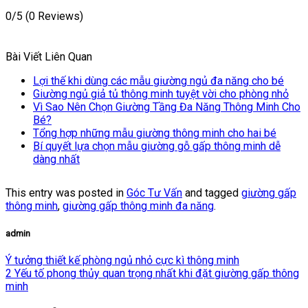
0/5
(0 Reviews)
Bài Viết Liên Quan
Lợi thế khi dùng các mẫu giường ngủ đa năng cho bé
Giường ngủ giả tủ thông minh tuyệt vời cho phòng nhỏ
Vì Sao Nên Chọn Giường Tầng Đa Năng Thông Minh Cho
Bé?
Tổng hợp những mẫu giường thông minh cho hai bé
Bí quyết lựa chọn mẫu giường gỗ gấp thông minh dễ
dàng nhất
This entry was posted in
Góc Tư Vấn
and tagged
giường gấp
thông minh
,
giường gấp thông minh đa năng
.
admin
Ý tưởng thiết kế phòng ngủ nhỏ cực kì thông minh
2 Yếu tố phong thủy quan trọng nhất khi đặt giường gấp thông
minh