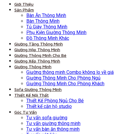
Giới Thiệu
Sản Phẩm
Bàn Ăn Thông Minh
Bàn Thông Minh
Tủ Giày Thông Minh
Phụ Kiện Giường Thông Minh
Đồ Thông Minh Khác
Giường Tầng Thông Minh
Giường Hộp Thông Minh
Giường Thông Minh Cho Bé
Giường Xếp Thông Minh
Giường Thông Minh
Giường thông minh Combo không lo về giá
Giường Thông Minh Cho Phòng Ngủ
Giường Thông Minh Cho Phòng Khách
Sofa Giường Thông Minh
Thiết Kế Nội Thất
Thiết Kế Phòng Ngủ Cho Bé
Thiết kế căn hộ studio
Góc Tư Vấn
Tư vấn sofa giường
Tư vấn giường thông minh
Tư vấn bàn ăn thông minh