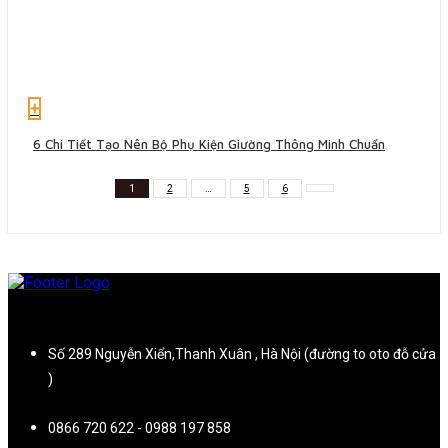
+
6 Chi Tiết Tạo Nên Bộ Phụ Kiện Giường Thông Minh Chuẩn
1
2
…
5
6
Số 289 Nguyễn Xiển,Thanh Xuân , Hà Nội (đường to oto đỗ cửa
)
0866 720 622 - 0988 197 858