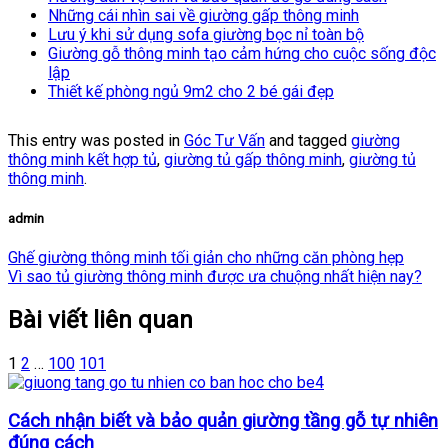
Những cái nhìn sai về giường gấp thông minh
Lưu ý khi sử dụng sofa giường bọc nỉ toàn bộ
Giường gỗ thông minh tạo cảm hứng cho cuộc sống độc
lập
Thiết kế phòng ngủ 9m2 cho 2 bé gái đẹp
This entry was posted in
Góc Tư Vấn
and tagged
giường
thông minh kết hợp tủ
,
giường tủ gấp thông minh
,
giường tủ
thông minh
.
admin
Ghế giường thông minh tối giản cho những căn phòng hẹp
Vì sao tủ giường thông minh được ưa chuộng nhất hiện nay?
Bài viết liên quan
1
2
…
100
101
Cách nhận biết và bảo quản giường tầng gỗ tự nhiên
đúng cách