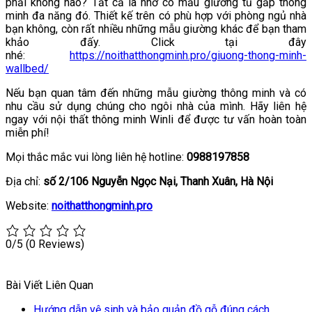
phải không nào? Tất cả là nhờ có mẫu giường tủ gấp thông
minh đa năng đó. Thiết kế trên có phù hợp với phòng ngủ nhà
bạn không, còn rất nhiều những mẫu giường khác để bạn tham
khảo đấy. Click tại đây
nhé:
https://noithatthongminh.pro/giuong-thong-minh-
wallbed/
Nếu bạn quan tâm đến những mẫu giường thông minh và có
nhu cầu sử dụng chúng cho ngôi nhà của mình. Hãy liên hệ
ngay với nội thất thông minh Winli để được tư vấn hoàn toàn
miễn phí!
Mọi thắc mắc vui lòng liên hệ hotline:
0988197858
Địa chỉ:
số 2/106 Nguyễn Ngọc Nại, Thanh Xuân, Hà Nội
Website:
noithatthongminh.pro
0/5
(0 Reviews)
Bài Viết Liên Quan
Hướng dẫn vệ sinh và bảo quản đồ gỗ đúng cách