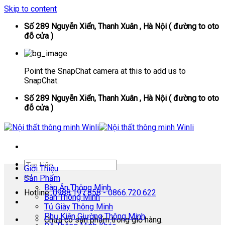
Skip to content
Số 289 Nguyễn Xiển, Thanh Xuân , Hà Nội ( đường to oto
đỗ cửa )
Point the SnapChat camera at this to add us to
SnapChat.
Số 289 Nguyễn Xiển, Thanh Xuân , Hà Nội ( đường to oto
đỗ cửa )
Giới Thiệu
Sản Phẩm
Bàn Ăn Thông Minh
Hotline:
0988.197.858 - 0866.720.622
Bàn Thông Minh
Tủ Giày Thông Minh
Phụ Kiện Giường Thông Minh
Chưa có sản phẩm trong giỏ hàng.