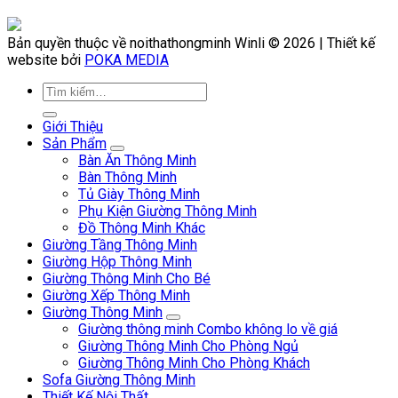
Bản quyền thuộc về noithathongminh Winli © 2026 | Thiết kế
website bởi
POKA MEDIA
Giới Thiệu
Sản Phẩm
Bàn Ăn Thông Minh
Bàn Thông Minh
Tủ Giày Thông Minh
Phụ Kiện Giường Thông Minh
Đồ Thông Minh Khác
Giường Tầng Thông Minh
Giường Hộp Thông Minh
Giường Thông Minh Cho Bé
Giường Xếp Thông Minh
Giường Thông Minh
Giường thông minh Combo không lo về giá
Giường Thông Minh Cho Phòng Ngủ
Giường Thông Minh Cho Phòng Khách
Sofa Giường Thông Minh
Thiết Kế Nội Thất