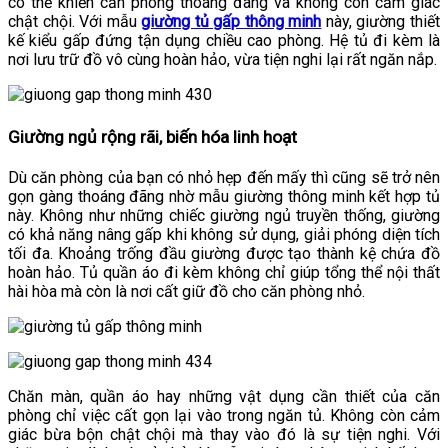
có thể khiến căn phòng thoáng đãng và không còn cảm giác
chật chội. Với mẫu
giường tủ gấp thông minh
này, giường thiết
kế kiểu gấp đứng tận dụng chiều cao phòng. Hệ tủ đi kèm là
nơi lưu trữ đồ vô cùng hoàn hảo, vừa tiện nghi lại rất ngăn nắp.
Giường ngủ rộng rãi, biến hóa linh hoạt
Dù căn phòng của bạn có nhỏ hẹp đến mấy thì cũng sẽ trở nên
gọn gàng thoáng đãng nhờ mẫu giường thông minh kết hợp tủ
này. Không như những chiếc giường ngủ truyền thống, giường
có khả năng nâng gấp khi không sử dụng, giải phóng diện tích
tối đa. Khoảng trống đầu giường được tạo thành kệ chứa đồ
hoàn hảo. Tủ quần áo đi kèm không chỉ giúp tổng thể nội thất
hài hòa mà còn là nơi cất giữ đồ cho căn phòng nhỏ.
Chăn màn, quần áo hay những vật dụng cần thiết của căn
phòng chỉ việc cất gọn lại vào trong ngăn tủ. Không còn cảm
giác bừa bộn chật chội mà thay vào đó là sự tiện nghi. Với