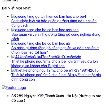
Bài Viết Mới Nhất
Cách nhận biết và bảo quản giường tầng gỗ tự nhiên
đúng cách
Bảo quản và vệ sinh giường tầng gỗ công nghiệp đúng
cách
So sánh giường tầng gỗ công nghiệp và gỗ tự nhiên –
Chọn loại nào tốt hơn?
Thiết kế phòng ngủ 9m2 cho 2 bé: Khi tình yêu đủ lớn,
không gian không còn là giới hạn
Thiết kế phòng ngủ 9m2 cho 2 bé: Bí quyết của một gia
đình đông con
Số 289 Nguyễn Xiển,Thanh Xuân , Hà Nội (đường to oto
đỗ cửa )