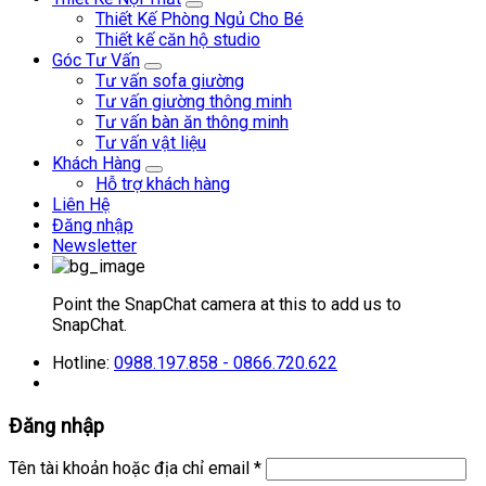
Thiết Kế Phòng Ngủ Cho Bé
Thiết kế căn hộ studio
Góc Tư Vấn
Tư vấn sofa giường
Tư vấn giường thông minh
Tư vấn bàn ăn thông minh
Tư vấn vật liệu
Khách Hàng
Hỗ trợ khách hàng
Liên Hệ
Đăng nhập
Newsletter
Point the SnapChat camera at this to add us to
SnapChat.
Hotline:
0988.197.858 - 0866.720.622
Đăng nhập
Tên tài khoản hoặc địa chỉ email
*