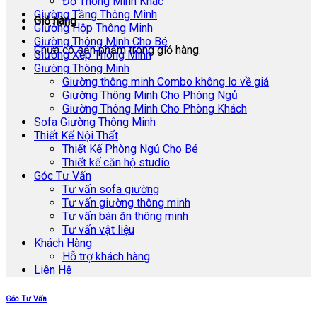
Đồ Thông Minh Khác
Giường Tầng Thông Minh
Giỏ hàng
Giường Hộp Thông Minh
Giường Thông Minh Cho Bé
Chưa có sản phẩm trong giỏ hàng.
Giường Xếp Thông Minh
Giường Thông Minh
Giường thông minh Combo không lo về giá
Giường Thông Minh Cho Phòng Ngủ
Giường Thông Minh Cho Phòng Khách
Sofa Giường Thông Minh
Thiết Kế Nội Thất
Thiết Kế Phòng Ngủ Cho Bé
Thiết kế căn hộ studio
Góc Tư Vấn
Tư vấn sofa giường
Tư vấn giường thông minh
Tư vấn bàn ăn thông minh
Tư vấn vật liệu
Khách Hàng
Hỗ trợ khách hàng
Liên Hệ
Góc Tư Vấn