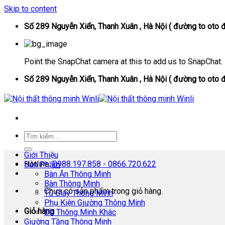
Skip to content
Số 289 Nguyễn Xiển, Thanh Xuân , Hà Nội ( đường to oto đ
Point the SnapChat camera at this to add us to SnapChat.
Số 289 Nguyễn Xiển, Thanh Xuân , Hà Nội ( đường to oto đ
Giới Thiệu
Hotline:
0988.197.858 - 0866.720.622
Sản Phẩm
Bàn Ăn Thông Minh
Bàn Thông Minh
Chưa có sản phẩm trong giỏ hàng.
Tủ Giày Thông Minh
Phụ Kiện Giường Thông Minh
Giỏ hàng
Đồ Thông Minh Khác
Giường Tầng Thông Minh