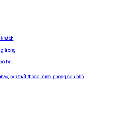
 khách
g trọng
cho bé
nhau
,
nội thất thông minh
,
phòng ngủ nhỏ
.