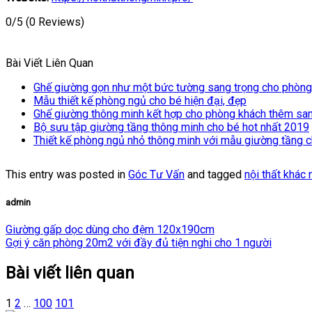
0/5
(0 Reviews)
Bài Viết Liên Quan
Ghế giường gọn như một bức tường sang trọng cho phòng
Mẫu thiết kế phòng ngủ cho bé hiện đại, đẹp
Ghế giường thông minh kết hợp cho phòng khách thêm san
Bộ sưu tập giường tầng thông minh cho bé hot nhất 2019
Thiết kế phòng ngủ nhỏ thông minh với mẫu giường tầng 
This entry was posted in
Góc Tư Vấn
and tagged
nội thất khác 
admin
Giường gấp dọc dùng cho đệm 120x190cm
Gợi ý căn phòng 20m2 với đầy đủ tiện nghi cho 1 người
Bài viết liên quan
1
2
…
100
101