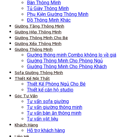
Bàn Thông Minh
Tủ Giày Thông Minh
Phụ Kiện Giường Thông Minh
Đồ Thông Minh Khác
Giường Tầng Thông Minh
Giường Hộp Thông Minh
Giường Thông Minh Cho Bé
Giường Xếp Thông Minh
Giường Thông Minh
Giường thông minh Combo không lo về giá
Giường Thông Minh Cho Phòng Ngủ
Giường Thông Minh Cho Phòng Khách
Sofa Giường Thông Minh
Thiết Kế Nội Thất
Thiết Kế Phòng Ngủ Cho Bé
Thiết kế căn hộ studio
Góc Tư Vấn
Tư vấn sofa giường
Tư vấn giường thông minh
Tư vấn bàn ăn thông minh
Tư vấn vật liệu
Khách Hàng
Hỗ trợ khách hàng
Liên Hệ