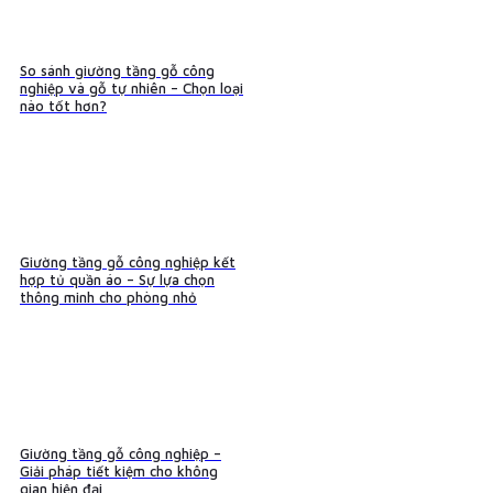
So sánh giường tầng gỗ công
nghiệp và gỗ tự nhiên – Chọn loại
nào tốt hơn?
Giường tầng gỗ công nghiệp kết
hợp tủ quần áo – Sự lựa chọn
thông minh cho phòng nhỏ
Giường tầng gỗ công nghiệp –
Giải pháp tiết kiệm cho không
gian hiện đại