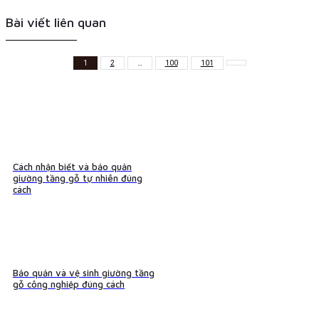
Bài viết liên quan
1
2
…
100
101
Cách nhận biết và bảo quản
giường tầng gỗ tự nhiên đúng
cách
Bảo quản và vệ sinh giường tầng
gỗ công nghiệp đúng cách