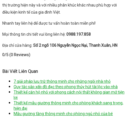
thị trường hiện này và với nhiều phân khúc khác nhau phù hợp với
điều kiện kinh tế của gia đình Việt.
Nhanh tay liên hệ để được tư vấn hoàn toàn miễn phí!
Mọi thông tin chi tiết vui lòng liên hệ:
0988.197.858
Địa chỉ cửa hàng:
Số 2 ngõ 106 Nguyễn Ngọc Nại, Thanh Xuân, HN
0/5
(0 Reviews)
Bài Viết Liên Quan
7 giải pháp lưu trữ thông minh cho những ngôi nhà nhỏ
Quy tắc sắp xếp đồ đạc theo phong thủy hút tài lộc vào nhà
Thiết kế căn hộ nhỏ với phong cách nội thất không gian mở tiện
lợi
Thiết kế mẫu giường thông minh cho phòng khách sang trọng,
hiện đại
Mẫu giường tầng thông minh cho phòng ngủ nhỏ của bé