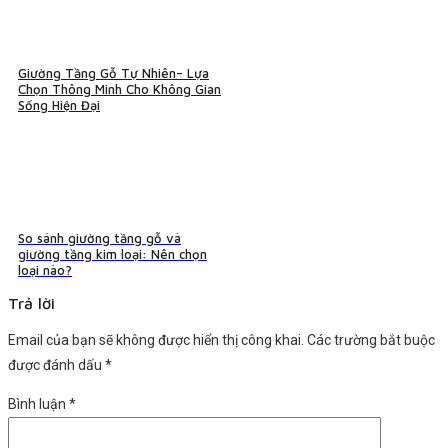
Giường Tầng Gỗ Tự Nhiên– Lựa
Chọn Thông Minh Cho Không Gian
Sống Hiện Đại
So sánh giường tầng gỗ và
giường tầng kim loại: Nên chọn
loại nào?
Trả lời
Email của bạn sẽ không được hiển thị công khai.
Các trường bắt buộc
được đánh dấu
*
Bình luận
*