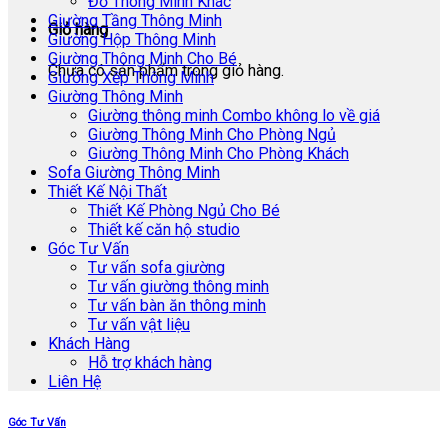
Đồ Thông Minh Khác
Giường Tầng Thông Minh
Giỏ hàng
Giường Hộp Thông Minh
Giường Thông Minh Cho Bé
Chưa có sản phẩm trong giỏ hàng.
Giường Xếp Thông Minh
Giường Thông Minh
Giường thông minh Combo không lo về giá
Giường Thông Minh Cho Phòng Ngủ
Giường Thông Minh Cho Phòng Khách
Sofa Giường Thông Minh
Thiết Kế Nội Thất
Thiết Kế Phòng Ngủ Cho Bé
Thiết kế căn hộ studio
Góc Tư Vấn
Tư vấn sofa giường
Tư vấn giường thông minh
Tư vấn bàn ăn thông minh
Tư vấn vật liệu
Khách Hàng
Hỗ trợ khách hàng
Liên Hệ
Góc Tư Vấn