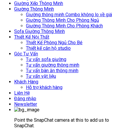
Giường Xếp Thông Minh
Giường Thông Minh
Giường thông minh Combo không lo về giá
Giường Thông Minh Cho Phòng Ngủ
Giường Thông Minh Cho Phòng Khách
Sofa Giường Thông Minh
Thiết Kế Nội Thất
Thiết Kế Phòng Ngủ Cho Bé
Thiết kế căn hộ studio
Góc Tư Vấn
Tư vấn sofa giường
Tư vấn giường thông minh
Tư vấn bàn ăn thông minh
Tư vấn vật liệu
Khách Hàng
Hỗ trợ khách hàng
Liên Hệ
Đăng nhập
Newsletter
Point the SnapChat camera at this to add us to
SnapChat.