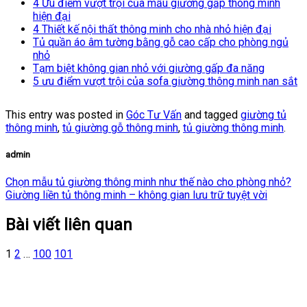
4 Ưu điểm vượt trội của mẫu giường gấp thông minh
hiện đại
4 Thiết kế nội thất thông minh cho nhà nhỏ hiện đại
Tủ quần áo âm tường bằng gỗ cao cấp cho phòng ngủ
nhỏ
Tạm biệt không gian nhỏ với giường gấp đa năng
5 ưu điểm vượt trội của sofa giường thông minh nan sắt
This entry was posted in
Góc Tư Vấn
and tagged
giường tủ
thông minh
,
tủ giường gỗ thông minh
,
tủ giường thông minh
.
admin
Chọn mẫu tủ giường thông minh như thế nào cho phòng nhỏ?
Giường liền tủ thông minh – không gian lưu trữ tuyệt vời
Bài viết liên quan
1
2
…
100
101