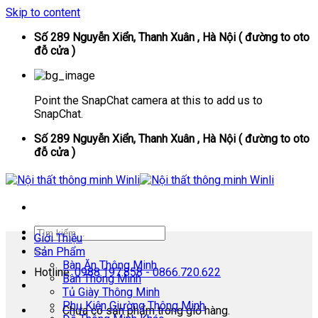
Skip to content
Số 289 Nguyễn Xiển, Thanh Xuân , Hà Nội ( đường to oto
đỗ cửa )
Point the SnapChat camera at this to add us to
SnapChat.
Số 289 Nguyễn Xiển, Thanh Xuân , Hà Nội ( đường to oto
đỗ cửa )
Giới Thiệu
Sản Phẩm
Bàn Ăn Thông Minh
Hotline:
0988.197.858 - 0866.720.622
Bàn Thông Minh
Tủ Giày Thông Minh
Phụ Kiện Giường Thông Minh
Chưa có sản phẩm trong giỏ hàng.